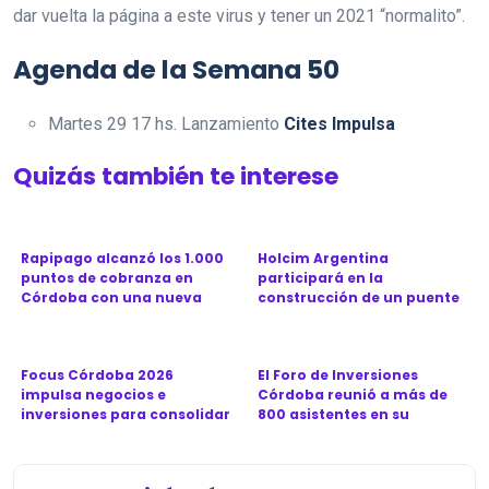
dar vuelta la página a este virus y tener un 2021 “normalito”.
Agenda de la Semana 50
Martes 29 17 hs. Lanzamiento
Cites Impulsa
Quizás también te interese
Rapipago alcanzó los 1.000
Holcim Argentina
puntos de cobranza en
participará en la
Córdoba con una nueva
construcción de un puente
sucu...
clave para la ...
Focus Córdoba 2026
El Foro de Inversiones
impulsa negocios e
Córdoba reunió a más de
inversiones para consolidar
800 asistentes en su
a la prov...
séptima...