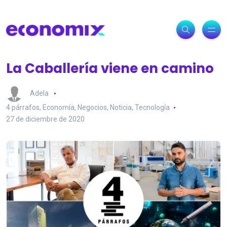
La Caballería viene en camino
Adela
4 párrafos
,
Economía
,
Negocios
,
Noticia
,
Tecnología
27 de diciembre de 2020