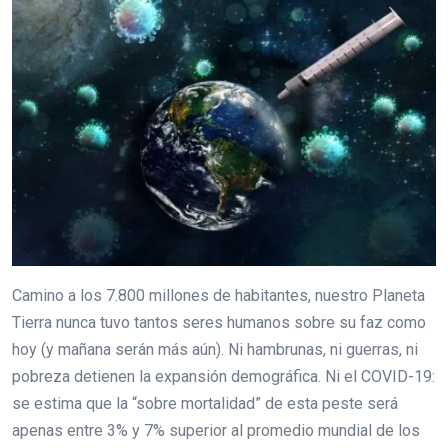
Camino a los 7.800 millones de habitantes, nuestro Planeta
Tierra nunca tuvo tantos seres humanos sobre su faz como
hoy (y mañana serán más aún). Ni hambrunas, ni guerras, ni
pobreza detienen la expansión demográfica. Ni el COVID-19:
se estima que la “sobre mortalidad” de esta peste será
apenas entre 3% y 7% superior al promedio mundial de los