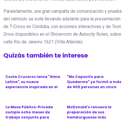
Paralelamente, una gran campaña de comunicación y prueba
del vehículo se está llevando adelante para la presentación
de T-Cross en Córdoba, con acciones interactivas y de Test
Drive disponibles en el Showroom de Autocity Rolen, sobre
calle Río de Janeiro 1621 (Villa Allende).
Quizás también te interese
Costa Cruceros lanza "Alma
"Me Capacito para
Latina", su nueva
Quedarme" ya formó a más
experiencia inspirada en el
de 400 personas en cinco
Ca...
provinc...
La Mesa Público-Privada
McDonald's renueva la
cumple ocho meses de
preparación de sus
trabajo conjunto para
hamburguesas más
revitali...
icónicas en Argen...