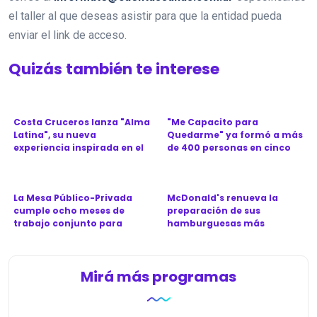
el taller al que deseas asistir para que la entidad pueda
enviar el link de acceso.
Quizás también te interese
Costa Cruceros lanza "Alma
"Me Capacito para
Latina", su nueva
Quedarme" ya formó a más
experiencia inspirada en el
de 400 personas en cinco
Ca...
provinc...
La Mesa Público-Privada
McDonald's renueva la
cumple ocho meses de
preparación de sus
trabajo conjunto para
hamburguesas más
revitali...
icónicas en Argen...
Mirá más programas