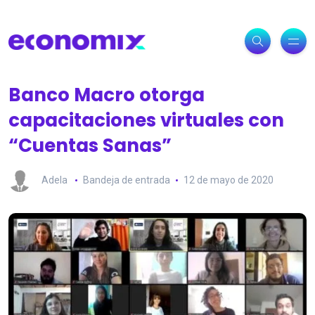
Banco Macro otorga
capacitaciones virtuales con
“Cuentas Sanas”
Adela
Bandeja de entrada
12 de mayo de 2020