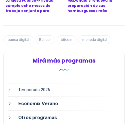
La Mesa Público-Privada
McDonald's renueva la
cumple ocho meses de
preparación de sus
trabajo conjunto para
hamburguesas más
revitali...
icónicas en Argen...
banca digital
Bancor
bitcoin
moneda digital
Mirá más programas
Temporada 2026
Economix Verano
Otros programas