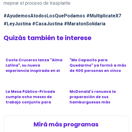
mejorar el proceso de trasplante.
#AyudemosAtodosLosQuePodamos #MultiplicateX7
#LeyJustina #CasaJustina #MaratonSolidaria
Quizás también te interese
Costa Cruceros lanza "Alma
"Me Capacito para
Latina", su nueva
Quedarme" ya formó a más
experiencia inspirada en el
de 400 personas en cinco
Ca...
provinc...
La Mesa Público-Privada
McDonald's renueva la
cumple ocho meses de
preparación de sus
trabajo conjunto para
hamburguesas más
revitali...
icónicas en Argen...
Mirá más programas