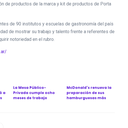
ión de productos de la marca y kit de productos de Porta
tes de 90 institutos y escuelas de gastronomía del país
idad de mostrar su trabajo y talento frente a referentes de
uirir notoriedad en el rubro.
.ar/
La Mesa Público-
McDonald's renueva la
ó a
Privada cumple ocho
preparación de sus
s
meses de trabajo
hamburguesas más
conjunto para revitali...
icónicas en Argen...