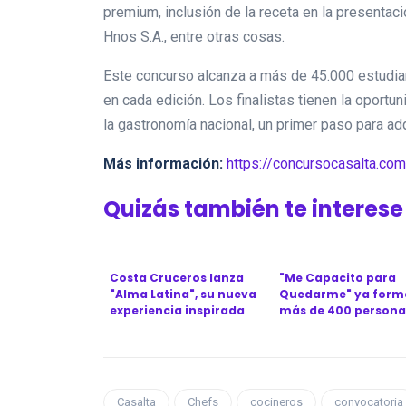
premium, inclusión de la receta en la presentac
Hnos S.A., entre otras cosas.
Este concurso alcanza a más de 45.000 estudian
en cada edición. Los finalistas tienen la oportun
la gastronomía nacional, un primer paso para adq
Más información:
https://concursocasalta.com
Quizás también te interese
Costa Cruceros lanza
"Me Capacito para
"Alma Latina", su nueva
Quedarme" ya form
experiencia inspirada
más de 400 persona
en el Ca...
en cinco provinc...
Casalta
Chefs
cocineros
convocatoria