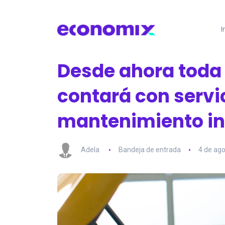
I
Desde ahora toda
contará con servi
mantenimiento inc
Adela
Bandeja de entrada
4 de ag