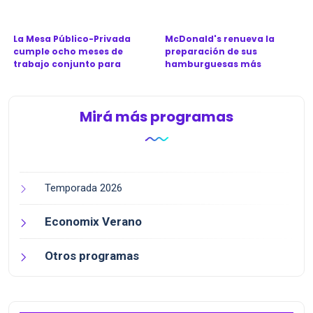
Ca...
provinc...
La Mesa Público-Privada
McDonald's renueva la
cumple ocho meses de
preparación de sus
trabajo conjunto para
hamburguesas más
revitali...
icónicas en Argen...
Mirá más programas
Temporada 2026
Economix Verano
Otros programas