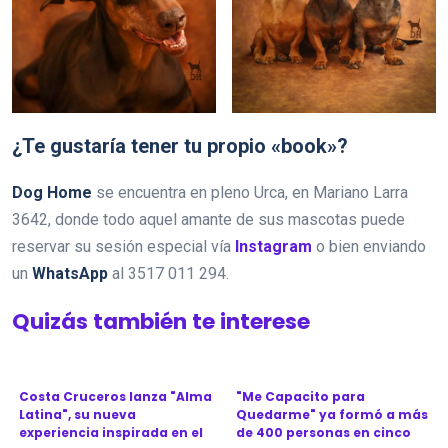
¿Te gustaría tener tu propio «book»?
Dog Home
se encuentra en pleno Urca, en Mariano Larra
3642, donde todo aquel amante de sus mascotas puede
reservar su sesión especial vía
Instagram
o bien enviando
un
WhatsApp
al 3517 011 294.
Quizás también te interese
Costa Cruceros lanza "Alma
"Me Capacito para
Latina", su nueva
Quedarme" ya formó a más
experiencia inspirada en el
de 400 personas en cinco