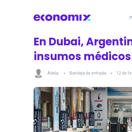
I
En Dubai, Argenti
insumos médicos
Adela
Bandeja de entrada
12 de fe