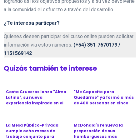
logrando así los objetivos propuestos y a su vez devolverle
a la comunidad el esfuerzo a través del desarrollo
¿Te interesa particpar?
Quienes deseen participar del curso online pueden solicitar
información vía estos números:
(+54) 351-7670179 /
1151569142
Quizás también te interese
Costa Cruceros lanza "Alma
"Me Capacito para
Latina", su nueva
Quedarme" ya formó a más
experiencia inspirada en el
de 400 personas en cinco
Ca...
provinc...
La Mesa Público-Privada
McDonald's renueva la
cumple ocho meses de
preparación de sus
trabajo conjunto para
hamburguesas más