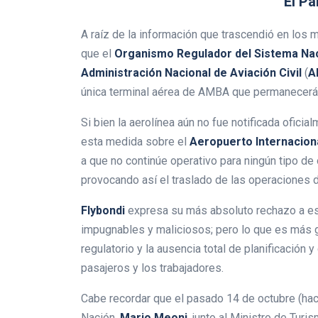
El P
A raíz de la información que trascendió en los
que el
Organismo Regulador del Sistema Na
Administración Nacional de Aviación Civil
(
A
única terminal aérea de AMBA que permanecerá 
Si bien la aerolínea aún no fue notificada ofici
esta medida sobre el
Aeropuerto Internacion
a que no continúe operativo para ningún tipo de
provocando así el traslado de las operaciones 
Flybondi
expresa su más absoluto rechazo a es
impugnables y maliciosos; pero lo que es más g
regulatorio y la ausencia total de planificación
pasajeros y los trabajadores.
Cabe recordar que el pasado 14 de octubre (hace
Nación,
Mario Meoni
, junto al Ministro de Tur