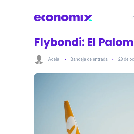
I
Flybondi: El Palo
Adela
Bandeja de entrada
28 de o