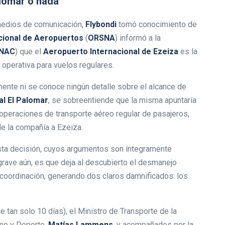
alomar o nada
 medios de comunicación,
Flybondi
tomó conocimiento de
cional de Aeropuertos
(
ORSNA
) informó a la
NAC
) que el
Aeropuerto Internacional de Ezeiza
es la
operativa para vuelos regulares.
almente ni se conoce ningún detalle sobre el alcance de
al El Palomar
, se sobreentiende que la misma apuntaría
 operaciones de transporte aéreo regular de pasajeros,
de la compañía a Ezeiza.
ta decisión, cuyos argumentos son íntegramente
rave aún, es que deja al descubierto el desmanejo
 y coordinación, generando dos claros damnificados: los
 tan solo 10 días), el Ministro de Transporte de la
ismo y Deporte,
Matías Lammens
, y acompañados por la