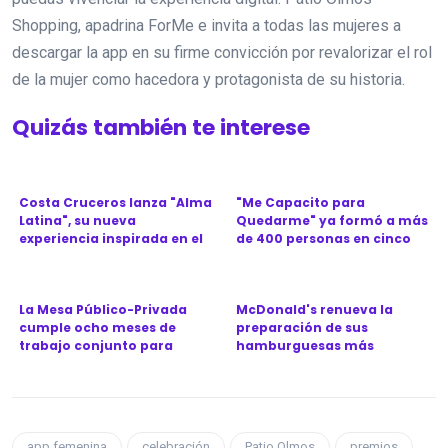
Shopping, apadrina ForMe e invita a todas las mujeres a
descargar la app en su firme convicción por revalorizar el rol
de la mujer como hacedora y protagonista de su historia.
Quizás también te interese
Costa Cruceros lanza "Alma
"Me Capacito para
Latina", su nueva
Quedarme" ya formó a más
experiencia inspirada en el
de 400 personas en cinco
Ca...
provinc...
La Mesa Público-Privada
McDonald's renueva la
cumple ocho meses de
preparación de sus
trabajo conjunto para
hamburguesas más
revitali...
icónicas en Argen...
app femenina
celebración
Patio Olmos
premios