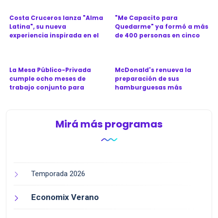
Costa Cruceros lanza "Alma
"Me Capacito para
Latina", su nueva
Quedarme" ya formó a más
experiencia inspirada en el
de 400 personas en cinco
Ca...
provinc...
La Mesa Público-Privada
McDonald's renueva la
cumple ocho meses de
preparación de sus
trabajo conjunto para
hamburguesas más
revitali...
icónicas en Argen...
Mirá más programas
Temporada 2026
Economix Verano