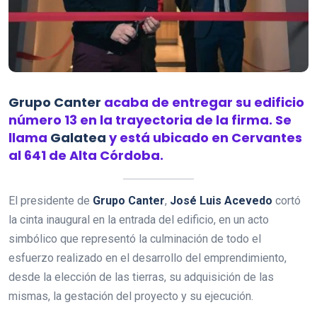
Grupo Canter
acaba de entregar su edificio
número 13 en la trayectoria de la firma. Se
llama
Galatea
y está ubicado en Cervantes
al 641 de Alta Córdoba.
El presidente de
Grupo
Canter
,
José Luis Acevedo
cortó
la cinta inaugural en la entrada del edificio, en un acto
simbólico que representó la culminación de todo el
esfuerzo realizado en el desarrollo del emprendimiento,
desde la elección de las tierras, su adquisición de las
mismas, la gestación del proyecto y su ejecución.