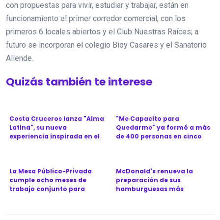
con propuestas para vivir, estudiar y trabajar, están en
funcionamiento el primer corredor comercial, con los
primeros 6 locales abiertos y el Club Nuestras Raíces; a
futuro se incorporan el colegio Bioy Casares y el Sanatorio
Allende.
Quizás también te interese
Costa Cruceros lanza "Alma
"Me Capacito para
Latina", su nueva
Quedarme" ya formó a más
experiencia inspirada en el
de 400 personas en cinco
Ca...
provinc...
La Mesa Público-Privada
McDonald's renueva la
cumple ocho meses de
preparación de sus
trabajo conjunto para
hamburguesas más
revitali...
icónicas en Argen...