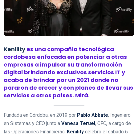
Kenility
es una compañía tecnológica
cordobesa enfocada en potenciar a otras
empresas a impulsar su transformación
digital brindando exclusivos servicios IT y
acaba de brindar por un 2021 donde no
pararon de crecer y con planes de llevar sus
servicios a otros países. Mirá.
Fundada en Córdoba, en 2019 por
Pablo Abbate
, Ingeniero
en Sistemas y CEO junto a
Vanesa Teruel
, CFO, a cargo de
las Operaciones Financieras,
Kenility
celebró el sábado 6