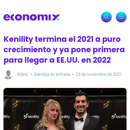
Kenility termina el 2021 a puro
crecimiento y ya pone primera
para llegar a EE.UU. en 2022
Adela
Bandeja de entrada
23 de noviembre de 2021