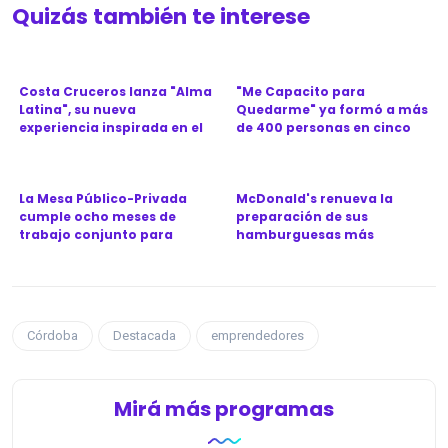
Quizás también te interese
Costa Cruceros lanza "Alma
"Me Capacito para
Latina", su nueva
Quedarme" ya formó a más
experiencia inspirada en el
de 400 personas en cinco
Ca...
provinc...
La Mesa Público-Privada
McDonald's renueva la
cumple ocho meses de
preparación de sus
trabajo conjunto para
hamburguesas más
revitali...
icónicas en Argen...
Córdoba
Destacada
emprendedores
Mirá más programas