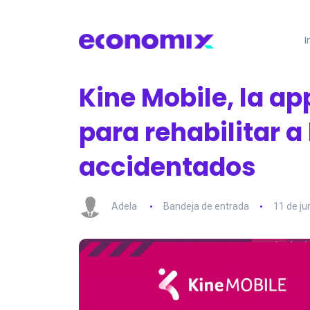
I
Kine Mobile, la a
para rehabilitar a
accidentados
Adela
Bandeja de entrada
11 de ju