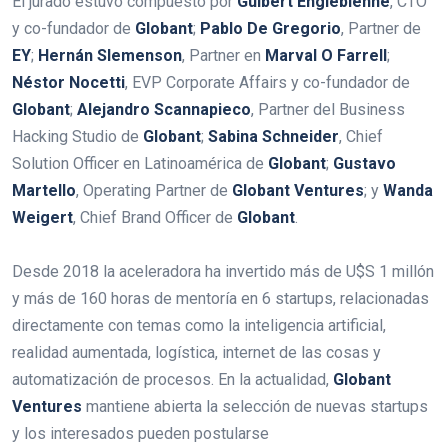
El jurado estuvo compuesto por
Guibert Englebienne
, CTO
y co-fundador de
Globant
;
Pablo De
Gregorio
, Partner de
EY
;
Hernán Slemenson
, Partner en
Marval O Farrell
;
Néstor Nocetti
, EVP Corporate Affairs y co-fundador de
Globant
;
Alejandro Scannapieco
, Partner del Business
Hacking Studio de
Globant
;
Sabina Schneider
, Chief
Solution Officer en Latinoamérica de
Globant
;
Gustavo
Martello
, Operating Partner de
Globant Ventures
; y
Wanda
Weigert
, Chief Brand Officer de
Globant
.
Desde 2018 la aceleradora ha invertido más de U$S 1 millón
y más de 160 horas de mentoría en 6 startups, relacionadas
directamente con temas como la inteligencia artificial,
realidad aumentada, logística, internet de las cosas y
automatización de procesos. En la actualidad,
Globant
Ventures
mantiene abierta la selección de nuevas startups
y los interesados pueden postularse