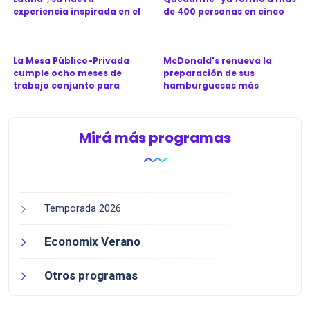
experiencia inspirada en el
de 400 personas en cinco
Ca...
provinc...
La Mesa Público-Privada
McDonald's renueva la
cumple ocho meses de
preparación de sus
trabajo conjunto para
hamburguesas más
revitali...
icónicas en Argen...
Mirá más programas
Temporada 2026
Economix Verano
Otros programas