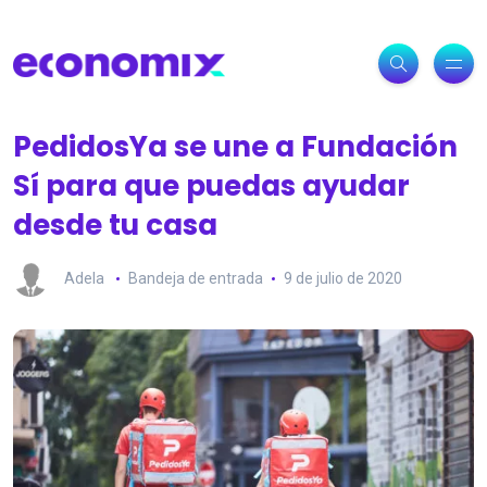
PedidosYa se une a Fundación
Sí para que puedas ayudar
desde tu casa
Adela
Bandeja de entrada
9 de julio de 2020