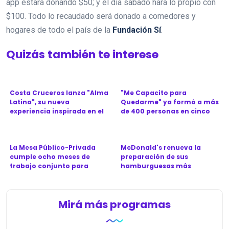
app estará donando $50; y el día sábado hará lo propio con
$100. Todo lo recaudado será donado a comedores y
hogares de todo el país de la
Fundación Sí
.
Quizás también te interese
Costa Cruceros lanza "Alma
"Me Capacito para
Latina", su nueva
Quedarme" ya formó a más
experiencia inspirada en el
de 400 personas en cinco
Ca...
provinc...
La Mesa Público-Privada
McDonald's renueva la
cumple ocho meses de
preparación de sus
trabajo conjunto para
hamburguesas más
revitali...
icónicas en Argen...
Mirá más programas