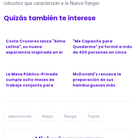
robustez que caracterizan a la Nueva Ranger.
Quizás también te interese
Costa Cruceros lanza "Alma
"Me Capacito para
Latina", su nueva
Quedarme" ya formó a más
experiencia inspirada en el
de 400 personas en cinco
Ca...
provinc...
La Mesa Público-Privada
McDonald's renueva la
cumple ocho meses de
preparación de sus
trabajo conjunto para
hamburguesas más
revitali...
icónicas en Argen...
automotores
Maipu
Ranger
Toyota