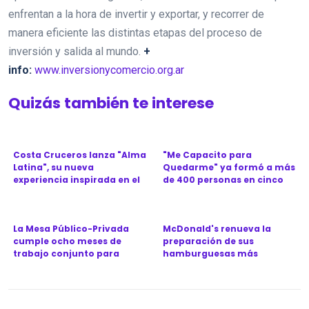
enfrentan a la hora de invertir y exportar, y recorrer de
manera eficiente las distintas etapas del proceso de
inversión y salida al mundo.
+
info:
www.inversionycomercio.org.ar
Quizás también te interese
Costa Cruceros lanza "Alma
"Me Capacito para
Latina", su nueva
Quedarme" ya formó a más
experiencia inspirada en el
de 400 personas en cinco
Ca...
provinc...
La Mesa Público-Privada
McDonald's renueva la
cumple ocho meses de
preparación de sus
trabajo conjunto para
hamburguesas más
revitali...
icónicas en Argen...