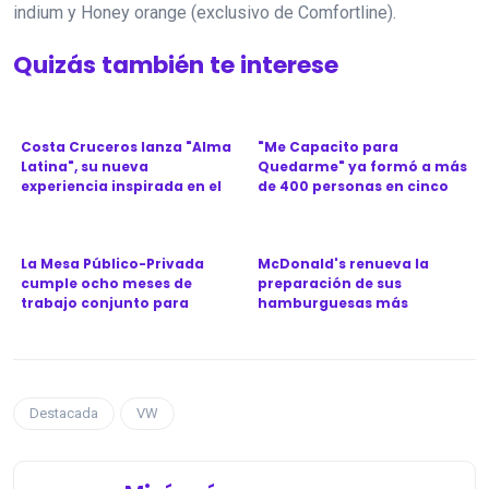
indium y Honey orange (exclusivo de Comfortline).
Quizás también te interese
Costa Cruceros lanza "Alma
"Me Capacito para
Latina", su nueva
Quedarme" ya formó a más
experiencia inspirada en el
de 400 personas en cinco
Ca...
provinc...
La Mesa Público-Privada
McDonald's renueva la
cumple ocho meses de
preparación de sus
trabajo conjunto para
hamburguesas más
revitali...
icónicas en Argen...
Destacada
VW