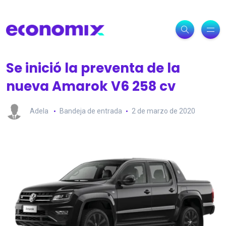
Se inició la preventa de la
nueva Amarok V6 258 cv
Adela
Bandeja de entrada
2 de marzo de 2020