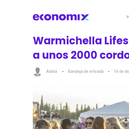
I
Warmichella Lifes
a unos 2000 cord
Adela
Bandeja de entrada
16 de d