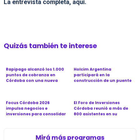
La entrevista completa, aquí.
Quizás también te interese
Rapipago alcanzó los 1.000
Holcim Argentina
puntos de cobranza en
participará en la
Córdoba con una nueva
construcción de un puente
sucu...
clave para la ...
Focus Córdoba 2026
El Foro de Inversiones
impulsa negocios e
Córdoba reunió a más de
inversiones para consolidar
800 asistentes en su
a la prov...
séptima...
Mirá más programas