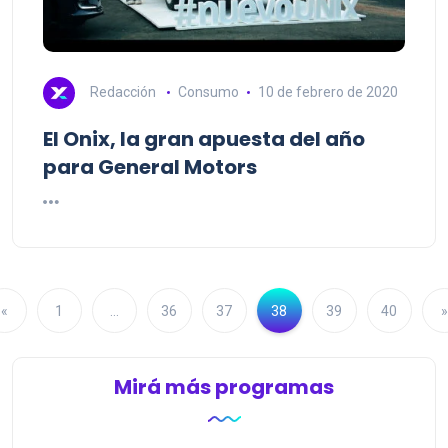
Redacción
Consumo
10 de febrero de 2020
El Onix, la gran apuesta del año
para General Motors
«
1
…
36
37
38
39
40
»
Mirá más programas