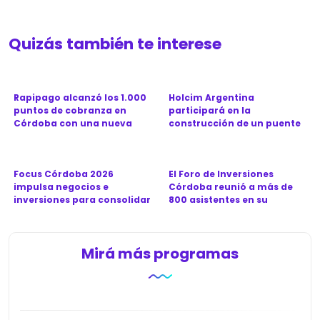
Quizás también te interese
Rapipago alcanzó los 1.000
Holcim Argentina
puntos de cobranza en
participará en la
Córdoba con una nueva
construcción de un puente
sucu...
clave para la ...
Focus Córdoba 2026
El Foro de Inversiones
impulsa negocios e
Córdoba reunió a más de
inversiones para consolidar
800 asistentes en su
a la prov...
séptima...
Mirá más programas