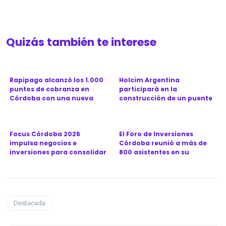
Quizás también te interese
Rapipago alcanzó los 1.000
Holcim Argentina
puntos de cobranza en
participará en la
Córdoba con una nueva
construcción de un puente
sucu...
clave para la ...
Focus Córdoba 2026
El Foro de Inversiones
impulsa negocios e
Córdoba reunió a más de
inversiones para consolidar
800 asistentes en su
a la prov...
séptima...
Destacada