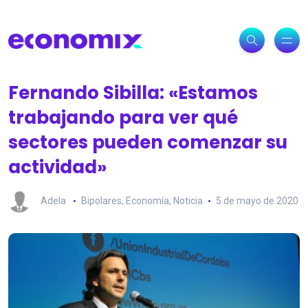
Fernando Sibilla: «Estamos
trabajando para ver qué
sectores pueden comenzar su
actividad»
Adela
Bipolares
,
Economía
,
Noticia
5 de mayo de 2020