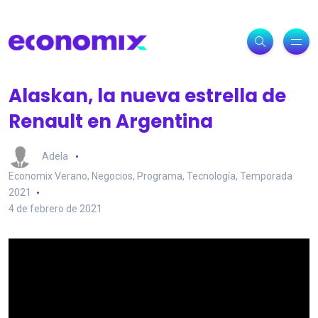
Alaskan, la nueva estrella de
Renault en Argentina
Adela
Economix Verano
,
Negocios
,
Programa
,
Tecnología
,
Temporada
2021
4 de febrero de 2021