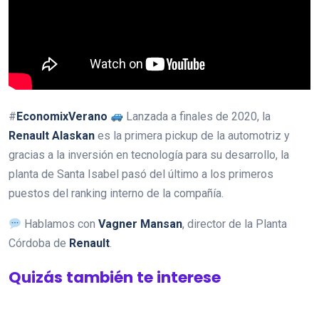
#
EconomixVerano
Lanzada a finales de 2020, la
Renault Alaskan
es la primera pickup de la automotriz y
gracias a la inversión en tecnología para su desarrollo, la
planta de Santa Isabel pasó del último a los primeros
puestos del ranking interno de la compañía.
Hablamos con
Vagner Mansan
, director de la Planta
Córdoba de
Renault
.
Quizás también te interese