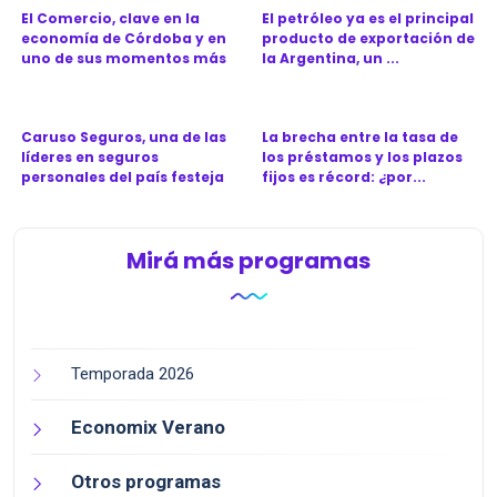
El Comercio, clave en la
El petróleo ya es el principal
economía de Córdoba y en
producto de exportación de
uno de sus momentos más
la Argentina, un ...
d...
Caruso Seguros, una de las
La brecha entre la tasa de
líderes en seguros
los préstamos y los plazos
personales del país festeja
fijos es récord: ¿por...
l...
Mirá más programas
Temporada 2026
Economix Verano
Otros programas