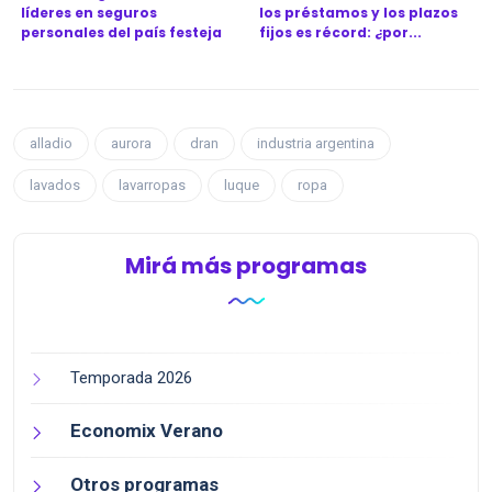
líderes en seguros
los préstamos y los plazos
personales del país festeja
fijos es récord: ¿por...
l...
alladio
aurora
dran
industria argentina
lavados
lavarropas
luque
ropa
Mirá más programas
Temporada 2026
Economix Verano
Otros programas