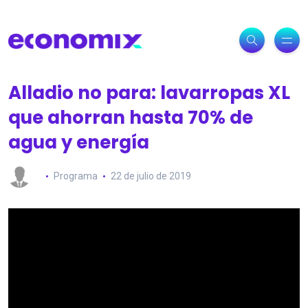
Alladio no para: lavarropas XL
que ahorran hasta 70% de
agua y energía
Programa
22 de julio de 2019