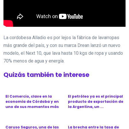
La cordobesa Alladio es por lejos la fábrica de lavarropas
más grande del país, y con su marca Drean lanzó un nuevo
modelo, el Next 10, que lava hasta 10 kgs de ropa y usando
70% menos de agua y energía.
Quizás también te interese
El Comercio, clave en la
El petróleo ya es el principal
economía de Córdoba y en
producto de exportación de
uno de sus momentos más
la Argentina, un ...
d...
Caruso Seguros, una de las
La brecha entre la tasa de