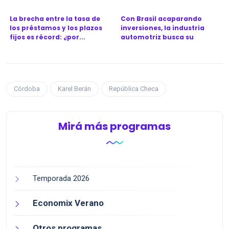
La brecha entre la tasa de
Con Brasil acaparando
los préstamos y los plazos
inversiones, la industria
fijos es récord: ¿por...
automotriz busca su
próximo...
Córdoba
Karel Berán
República Checa
Mirá más programas
Temporada 2026
Economix Verano
Otros programas