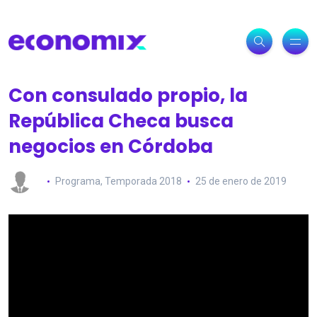
Con consulado propio, la
República Checa busca
negocios en Córdoba
Programa
,
Temporada 2018
25 de enero de 2019