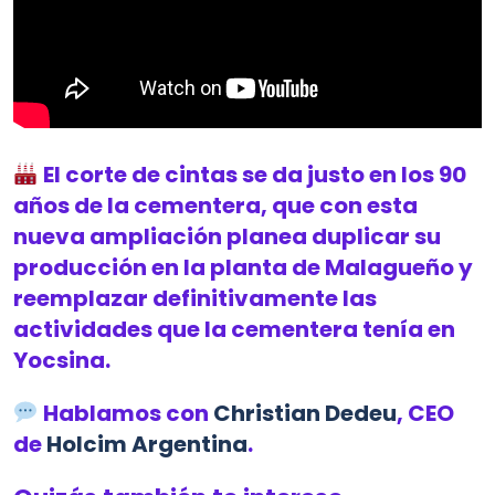
El corte de cintas se da justo en los 90
años de la cementera, que con esta
nueva ampliación planea duplicar su
producción en la planta de Malagueño y
reemplazar definitivamente las
actividades que la cementera tenía en
Yocsina.
Hablamos con
Christian Dedeu
, CEO
de
Holcim Argentina
.