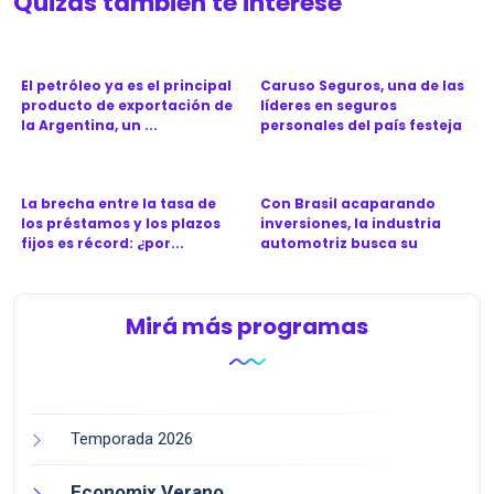
Quizás también te interese
El petróleo ya es el principal
Caruso Seguros, una de las
producto de exportación de
líderes en seguros
la Argentina, un ...
personales del país festeja
l...
La brecha entre la tasa de
Con Brasil acaparando
los préstamos y los plazos
inversiones, la industria
fijos es récord: ¿por...
automotriz busca su
próximo...
Mirá más programas
Temporada 2026
Economix Verano