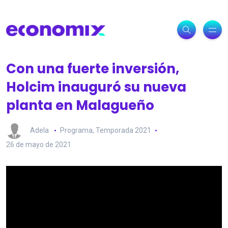
Con una fuerte inversión,
Holcim inauguró su nueva
planta en Malagueño
Adela
Programa
,
Temporada 2021
26 de mayo de 2021