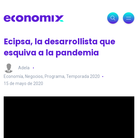
Ecipsa, la desarrollista que
esquiva a la pandemia
Adela
Economía
,
Negocios
,
Programa
,
Temporada 2020
15 de mayo de 2020