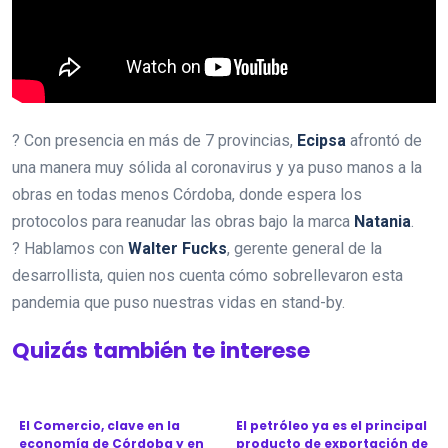
? Con presencia en más de 7 provincias,
Ecipsa
afrontó de
una manera muy sólida al coronavirus y ya puso manos a la
obras en todas menos Córdoba, donde espera los
protocolos para reanudar las obras bajo la marca
Natania
.
? Hablamos con
Walter Fucks
, gerente general de la
desarrollista, quien nos cuenta cómo sobrellevaron esta
pandemia que puso nuestras vidas en stand-by.
Quizás también te interese
El Comercio, clave en la
El petróleo ya es el principal
economía de Córdoba y en
producto de exportación de