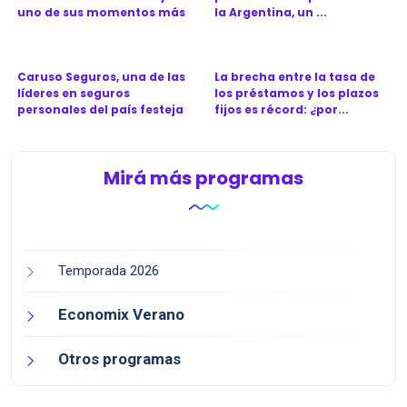
uno de sus momentos más
la Argentina, un ...
d...
Caruso Seguros, una de las
La brecha entre la tasa de
líderes en seguros
los préstamos y los plazos
personales del país festeja
fijos es récord: ¿por...
l...
Mirá más programas
Temporada 2026
Economix Verano
Otros programas