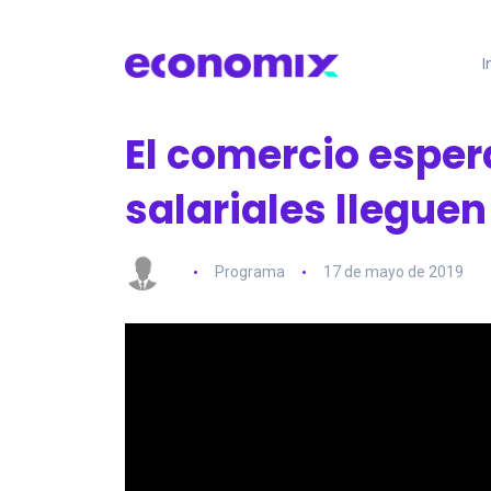
I
El comercio espe
salariales llegue
Programa
17 de mayo de 2019