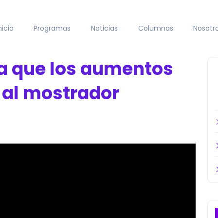
nicio
Programas
Noticias
Columnas
Nosotr
ra que los aumentos
n al mostrador