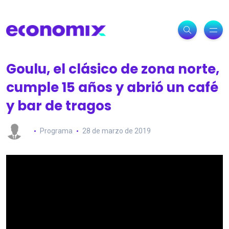
Goulu, el clásico de zona norte,
cumple 15 años y abrió un café
y bar de tragos
Programa
28 de marzo de 2019