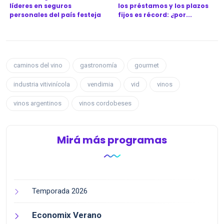
líderes en seguros
los préstamos y los plazos
personales del país festeja
fijos es récord: ¿por...
l...
caminos del vino
gastronomía
gourmet
industria vitivinícola
vendimia
vid
vinos
vinos argentinos
vinos cordobeses
Mirá más programas
Temporada 2026
Economix Verano