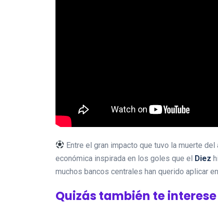
Entre el gran impacto que tuvo la muerte del a
económica inspirada en los goles que el
Diez
hi
muchos bancos centrales han querido aplicar en
Quizás también te interese