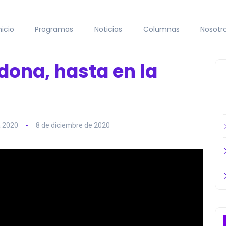
nicio
Programas
Noticias
Columnas
Nosotr
dona, hasta en la
 2020
8 de diciembre de 2020