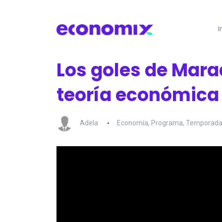
I
Los goles de Mara
teoría económica
Adela
Economía
,
Programa
,
Temporada