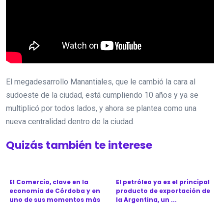
El megadesarrollo Manantiales, que le cambió la cara al
sudoeste de la ciudad, está cumpliendo 10 años y ya se
multiplicó por todos lados, y ahora se plantea como una
nueva centralidad dentro de la ciudad.
Quizás también te interese
El Comercio, clave en la
El petróleo ya es el principal
economía de Córdoba y en
producto de exportación de
uno de sus momentos más
la Argentina, un ...
d...