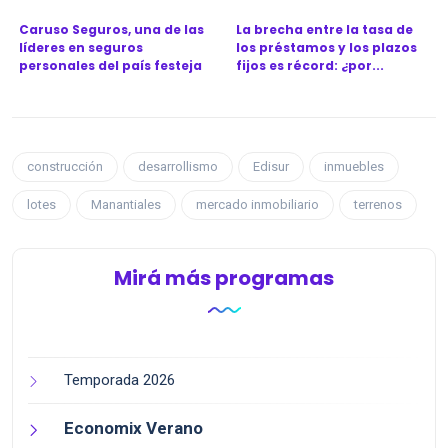
Caruso Seguros, una de las
La brecha entre la tasa de
líderes en seguros
los préstamos y los plazos
personales del país festeja
fijos es récord: ¿por...
l...
construcción
desarrollismo
Edisur
inmuebles
lotes
Manantiales
mercado inmobiliario
terrenos
Mirá más programas
Temporada 2026
Economix Verano