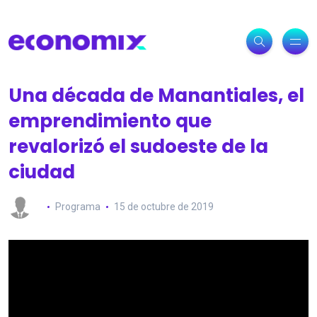
Una década de Manantiales, el
emprendimiento que
revalorizó el sudoeste de la
ciudad
Programa
15 de octubre de 2019