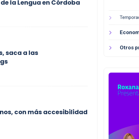
 de la Lengua en Córdoba
Tempora
Econom
Otros 
, saca a las
ngs
tinos, con más accesibilidad