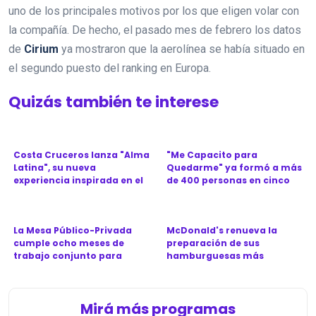
uno de los principales motivos por los que eligen volar con
la compañía. De hecho, el pasado mes de febrero los datos
de
Cirium
ya mostraron que la aerolínea se había situado en
el segundo puesto del ranking en Europa.
Quizás también te interese
Costa Cruceros lanza "Alma
"Me Capacito para
Latina", su nueva
Quedarme" ya formó a más
experiencia inspirada en el
de 400 personas en cinco
Ca...
provinc...
La Mesa Público-Privada
McDonald's renueva la
cumple ocho meses de
preparación de sus
trabajo conjunto para
hamburguesas más
revitali...
icónicas en Argen...
Mirá más programas