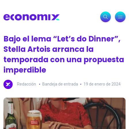
Bajo el lema “Let’s do Dinner”,
Stella Artois arranca la
temporada con una propuesta
imperdible
Redacción
Bandeja de entrada
19 de enero de 2024