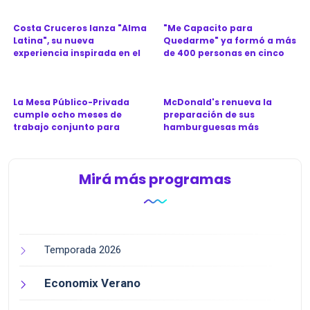
Costa Cruceros lanza "Alma
"Me Capacito para
Latina", su nueva
Quedarme" ya formó a más
experiencia inspirada en el
de 400 personas en cinco
Ca...
provinc...
La Mesa Público-Privada
McDonald's renueva la
cumple ocho meses de
preparación de sus
trabajo conjunto para
hamburguesas más
revitali...
icónicas en Argen...
Mirá más programas
Temporada 2026
Economix Verano