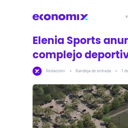
I
Elenia Sports anu
complejo deportiv
Redacción
Bandeja de entrada
1 d