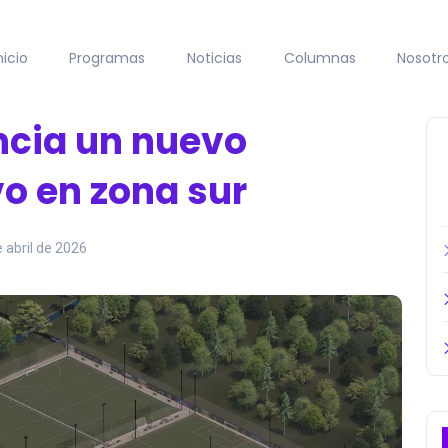
nicio
Programas
Noticias
Columnas
Nosotr
ncia un nuevo
o en zona sur
e abril de 2026