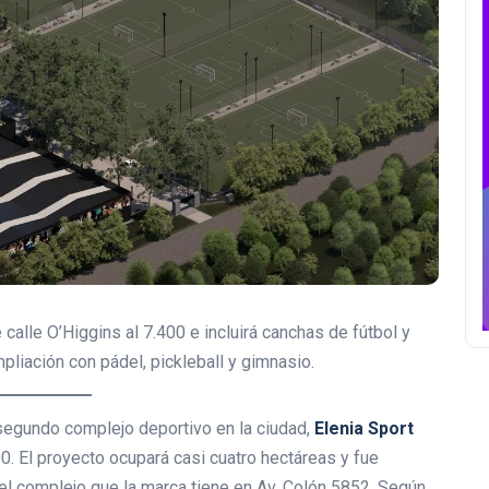
calle O’Higgins al 7.400 e incluirá canchas de fútbol y
liación con pádel, pickleball y gimnasio.
 segundo complejo deportivo en la ciudad,
Elenia Sport
00. El proyecto ocupará casi cuatro hectáreas y fue
el complejo que la marca tiene en Av. Colón 5852. Según