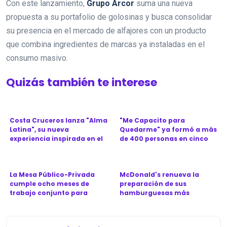
Con este lanzamiento,
Grupo Arcor
suma una nueva
propuesta a su portafolio de golosinas y busca consolidar
su presencia en el mercado de alfajores con un producto
que combina ingredientes de marcas ya instaladas en el
consumo masivo.
Quizás también te interese
Costa Cruceros lanza "Alma
"Me Capacito para
Latina", su nueva
Quedarme" ya formó a más
experiencia inspirada en el
de 400 personas en cinco
Ca...
provinc...
La Mesa Público-Privada
McDonald's renueva la
cumple ocho meses de
preparación de sus
trabajo conjunto para
hamburguesas más
revitali...
icónicas en Argen...