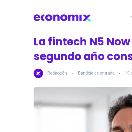
I
La fintech N5 Now
segundo año cons
Redacción
Bandeja de entrada
19 