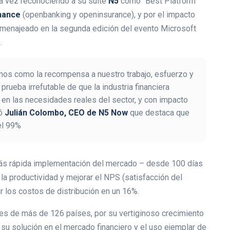
a vez reconociendo a su suite
N5
como “Best Platform
nance
(openbanking y openinsurance), y por el impacto
omenajeado en la segunda edición del evento Microsoft
.
bimos como la recompensa a nuestro trabajo, esfuerzo y
rueba irrefutable de que la industria financiera
n las necesidades reales del sector, y con impacto
zó
Julián Colombo, CEO de N5 Now
que destaca que
el 99%
más rápida implementación del mercado – desde 100 días
la productividad y mejorar el NPS (satisfacción del
r los costos de distribución en un 16%.
es de más de 126 países, por su vertiginoso crecimiento
su solución en el mercado financiero y el uso ejemplar de