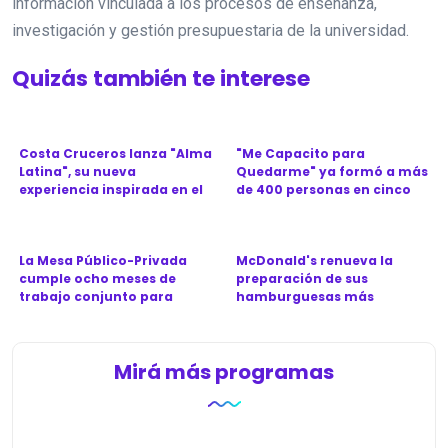
información vinculada a los procesos de enseñanza,
investigación y gestión presupuestaria de la universidad.
Quizás también te interese
Costa Cruceros lanza "Alma
"Me Capacito para
Latina", su nueva
Quedarme" ya formó a más
experiencia inspirada en el
de 400 personas en cinco
Ca...
provinc...
La Mesa Público-Privada
McDonald's renueva la
cumple ocho meses de
preparación de sus
trabajo conjunto para
hamburguesas más
revitali...
icónicas en Argen...
Mirá más programas