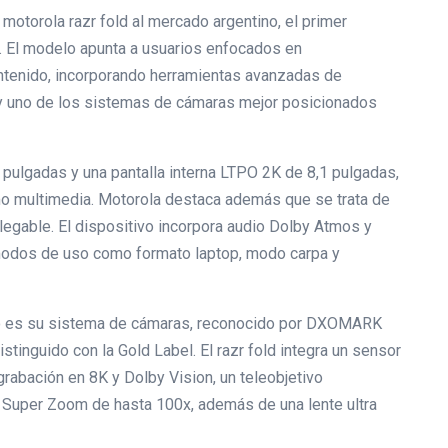
 motorola razr fold al mercado argentino, el primer
zr. El modelo apunta a usuarios enfocados en
ontenido, incorporando herramientas avanzadas de
lus y uno de los sistemas de cámaras mejor posicionados
6 pulgadas y una pantalla interna LTPO 2K de 8,1 pulgadas,
mo multimedia. Motorola destaca además que se trata de
 plegable. El dispositivo incorpora audio Dolby Atmos y
 modos de uso como formato laptop, modo carpa y
elo es su sistema de cámaras, reconocido por DXOMARK
tinguido con la Gold Label. El razr fold integra un sensor
rabación en 8K y Dolby Vision, un teleobjetivo
Super Zoom de hasta 100x, además de una lente ultra