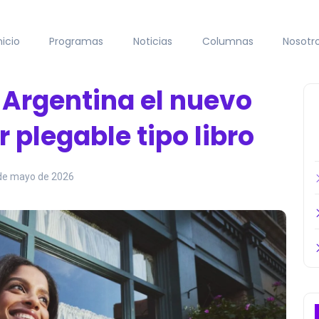
nicio
Programas
Noticias
Columnas
Nosotr
 Argentina el nuevo
r plegable tipo libro
de mayo de 2026