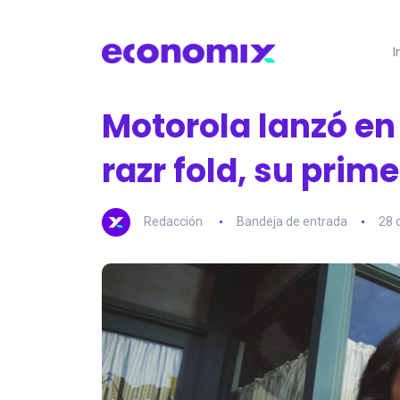
I
Motorola lanzó en
razr fold, su prime
Redacción
Bandeja de entrada
28 