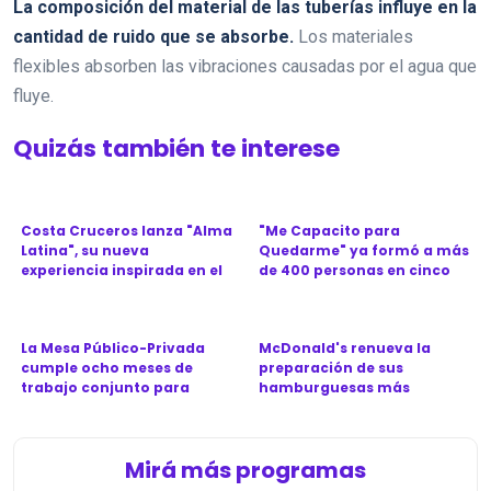
La composición del material de las tuberías influye en la
cantidad de ruido que se absorbe.
Los materiales
flexibles absorben las vibraciones causadas por el agua que
fluye.
Quizás también te interese
Costa Cruceros lanza "Alma
"Me Capacito para
Latina", su nueva
Quedarme" ya formó a más
experiencia inspirada en el
de 400 personas en cinco
Ca...
provinc...
La Mesa Público-Privada
McDonald's renueva la
cumple ocho meses de
preparación de sus
trabajo conjunto para
hamburguesas más
revitali...
icónicas en Argen...
Mirá más programas