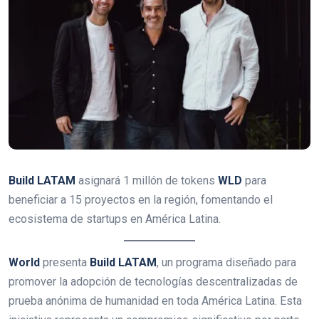
Build LATAM
asignará 1 millón de tokens
WLD
para
beneficiar a 15 proyectos en la región, fomentando el
ecosistema de startups en América Latina.
World
presenta
Build LATAM
, un programa diseñado para
promover la adopción de tecnologías descentralizadas de
prueba anónima de humanidad en toda América Latina. Esta