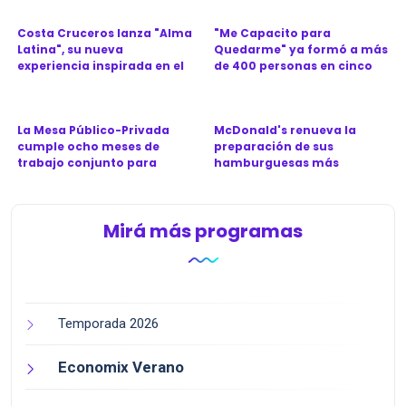
Costa Cruceros lanza "Alma
"Me Capacito para
Latina", su nueva
Quedarme" ya formó a más
experiencia inspirada en el
de 400 personas en cinco
Ca...
provinc...
La Mesa Público-Privada
McDonald's renueva la
cumple ocho meses de
preparación de sus
trabajo conjunto para
hamburguesas más
revitali...
icónicas en Argen...
Mirá más programas
Temporada 2026
Economix Verano