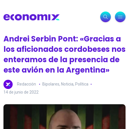
Andrei Serbin Pont: «Gracias a
los aficionados cordobeses nos
enteramos de la presencia de
este avión en la Argentina»
Redacción
Bipolares
,
Noticia
,
Política
14 de junio de 2022