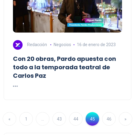
Redacción
Negocios
16 de enero de 2023
Con 20 obras, Pardo apuesta con
todo a la temporada teatral de
Carlos Paz
«
1
…
43
44
45
46
»