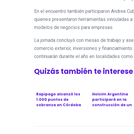
En el encuentro también participaron Andrea Cu
quienes presentaron herramientas vinculadas a 
modelos de negocios para empresas.
La jornada concluyó con mesas de trabajo y as
comercio exterior, inversiones y financiamient
continuarán durante el año en localidades como
Quizás también te interese
Rapipago alcanzó los
Holcim Argentina
1.000 puntos de
participará en la
cobranza en Córdoba
construcción de un
con una nueva sucu...
puente clave para la 