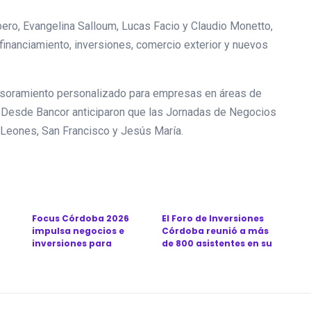
bero, Evangelina Salloum, Lucas Facio y Claudio Monetto,
financiamiento, inversiones, comercio exterior y nuevos
esoramiento personalizado para empresas en áreas de
o. Desde Bancor anticiparon que las Jornadas de Negocios
 Leones, San Francisco y Jesús María.
Focus Córdoba 2026
El Foro de Inversiones
impulsa negocios e
Córdoba reunió a más
inversiones para
de 800 asistentes en su
...
consolidar a la prov...
séptima...